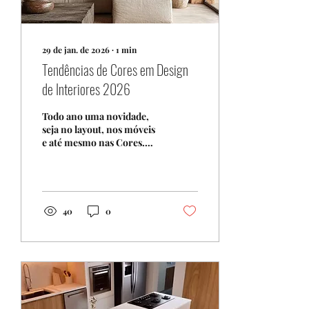
29 de jan. de 2026
∙
1
min
Tendências de Cores em Design
de Interiores 2026
Todo ano uma novidade,
seja no layout, nos móveis
e até mesmo nas Cores.
Conheça as as Tendências
de Cores em Design de
Interiores 2026.
40
0