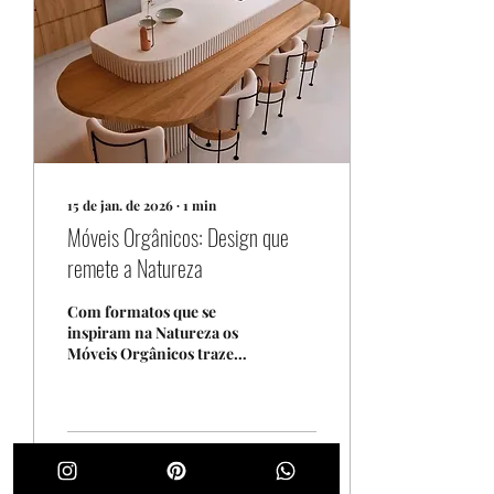
15 de jan. de 2026
∙
1
min
Móveis Orgânicos: Design que
remete a Natureza
Com formatos que se
inspiram na Natureza os
Móveis Orgânicos trazem
linhas curvas, com formas
naturais que remetem a
folhagens, conchas,
pedras uma combinação
de estética e
13
0
funcionalidade.