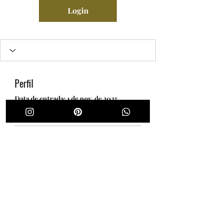
Login
Perfil
Data de entrada: 1 de nov. de 2025
Ainda não há nada para
mostrar
Quando esse membro adicionar
informações sobre si mesmo, você
as verá aqui.