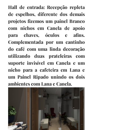
Hall de entrada: 
Recepção repleta 
de espelhos, diferente dos demais 
projetos fizemos um painel Branco 
com nichos em Canela de apoio 
para chaves, óculos e afins. 
Complementada por um cantinho 
do café com uma linda decoração 
utilizando duas prateleiras com 
suporte invisível em Canela e um 
nicho para a cafeteira em Lana e 
um Painel Ripado unindo os dois 
ambientes com Lana e Canela. 