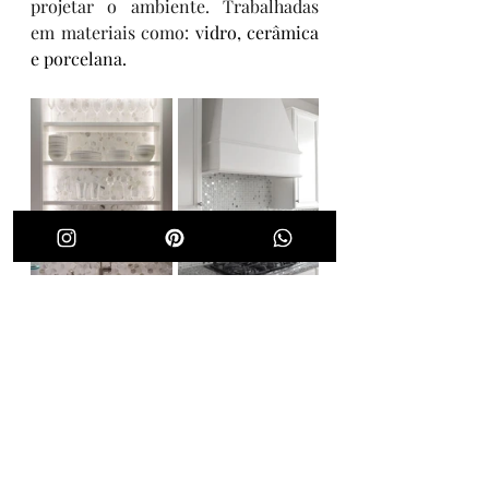
projetar o ambiente. Trabalhadas 
em materiais como: 
vidro, cerâmica 
e porcelana. 
Papel de Parede
Um dos revestimentos mais 
econômicos do mercado, tem tanto 
a opção tradicional como em 
vinílico, sendo que o primeiro 