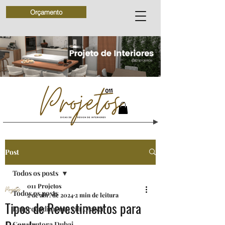
Orçamento
Post
Todos os posts
011 Projetos
Todos os posts
2 de abr. de 2024
2 min de leitura
Tipos de Revestimentos para
Empreendimento em Osasco
Construtora Dubai